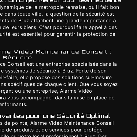
z : Un Enjeu Majeur pour les Habitants
namique de la métropole rennaise, où il fait bon
dans toute ville, la question de la sécurité est
ants de Bruz attachent une grande importance à
lle de leurs biens. C'est pourquoi faire appel à des
urité est essentiel pour garantir la protection de
rme Vidéo Maintenance Conseil :
 Sécurité
e Conseil est une entreprise spécialisée dans la
n de systèmes de sécurité à Bruz. Forte de son
ir-faire, elle propose des solutions sur-mesure
ns spécifiques de chaque client. Que vous soyez
erçant ou une entreprise, Alarme Vidéo
ura vous accompagner dans la mise en place de
performants.
ovantes pour une Sécurité Optimal
s de pointe, Alarme Vidéo Maintenance Conseil
 de produits et de services pour protéger
ile ou votre local professionnel à Bruz. Des