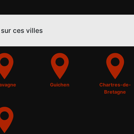
sur ces villes
avagne
Guichen
Chartres-de-
Bretagne