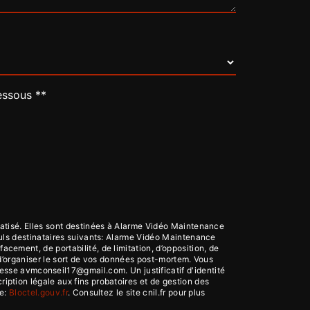
essous **
atisé. Elles sont destinées à Alarme Vidéo Maintenance
uls destinataires suivants: Alarme Vidéo Maintenance
ement, de portabilité, de limitation, d’opposition, de
 d’organiser le sort de vos données post-mortem. Vous
resse avmconseil17@gmail.com. Un justificatif d'identité
ption légale aux fins probatoires et de gestion des
se:
Bloctel.gouv.fr
. Consultez le site cnil.fr pour plus