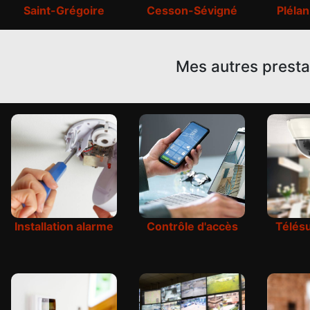
Saint-Grégoire
Cesson-Sévigné
Pléla
Mes autres presta
Installation alarme
Contrôle d'accès
Télésu