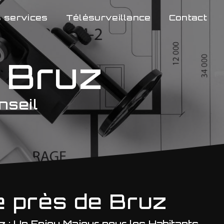
 services
Télésurveillance
Contact
e Bruz
nseil
é près de Bruz