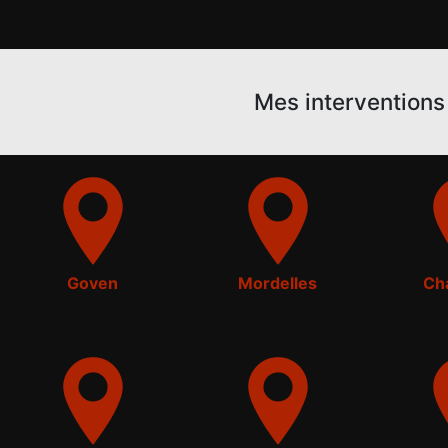
Mes interventions 
Goven
Mordelles
Ch