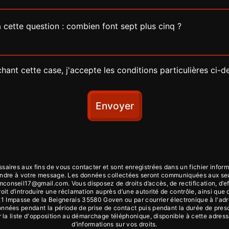
 cette question : combien font sept plus cinq ?
hant cette case, j'accepte les conditions particulières ci-d
Envoyer
ires aux fins de vous contacter et sont enregistrées dans un fichier inform
épondre à votre message. Les données collectées seront communiquées aux se
nseil17@gmail.com. Vous disposez de droits d’accès, de rectification, d’effac
oit d’introduire une réclamation auprès d’une autorité de contrôle, ainsi que
21 Impasse de la Beignerais 35580 Goven ou par courrier électronique à l'ad
ées pendant la période de prise de contact puis pendant la durée de prescri
ur la liste d'opposition au démarchage téléphonique, disponible à cette adres
d’informations sur vos droits.