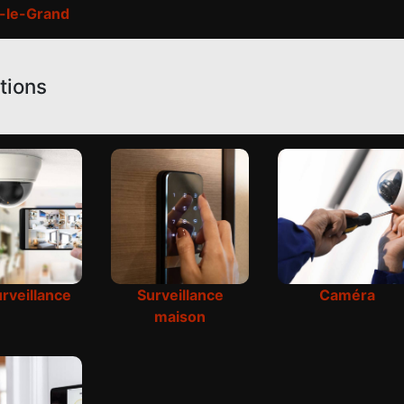
n-le-Grand
tions
rveillance
Surveillance
Caméra
maison