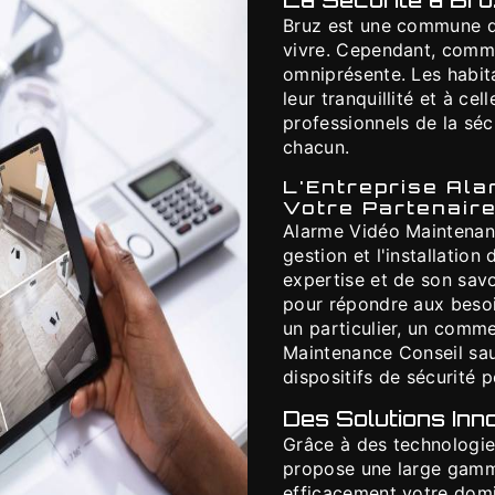
La Sécurité à Bru
Bruz est une commune dy
vivre. Cependant, comme 
omniprésente. Les habit
leur tranquillité et à ce
professionnels de la séc
chacun.
L'Entreprise Ala
Votre Partenaire
Alarme Vidéo Maintenanc
gestion et l'installatio
expertise et de son savo
pour répondre aux besoi
un particulier, un comm
Maintenance Conseil sa
dispositifs de sécurité 
Des Solutions Inn
Grâce à des technologie
propose une large gamme
efficacement votre domic