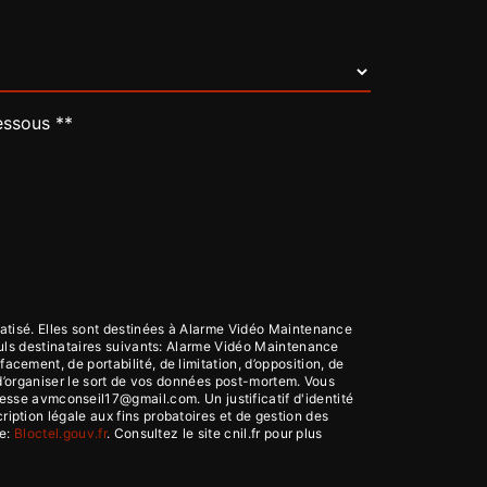
essous **
atisé. Elles sont destinées à Alarme Vidéo Maintenance
uls destinataires suivants: Alarme Vidéo Maintenance
ement, de portabilité, de limitation, d’opposition, de
 d’organiser le sort de vos données post-mortem. Vous
resse avmconseil17@gmail.com. Un justificatif d'identité
ption légale aux fins probatoires et de gestion des
se:
Bloctel.gouv.fr
. Consultez le site cnil.fr pour plus