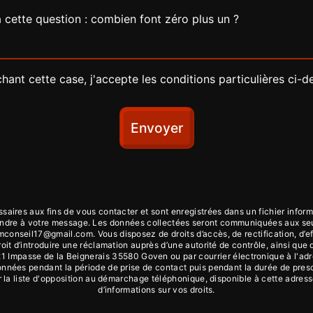
à cette question : combien font zéro plus un ?
hant cette case, j'accepte les conditions particulières ci-d
Envoyer
ires aux fins de vous contacter et sont enregistrées dans un fichier inform
épondre à votre message. Les données collectées seront communiquées aux se
nseil17@gmail.com. Vous disposez de droits d’accès, de rectification, d’effac
oit d’introduire une réclamation auprès d’une autorité de contrôle, ainsi que
21 Impasse de la Beignerais 35580 Goven ou par courrier électronique à l'ad
ées pendant la période de prise de contact puis pendant la durée de prescri
ur la liste d'opposition au démarchage téléphonique, disponible à cette adres
d’informations sur vos droits.