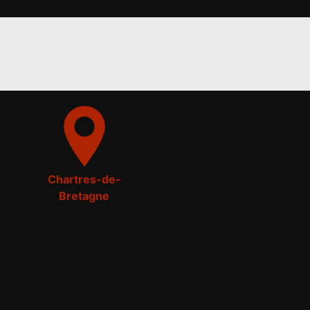
Chartres-de-
Bretagne