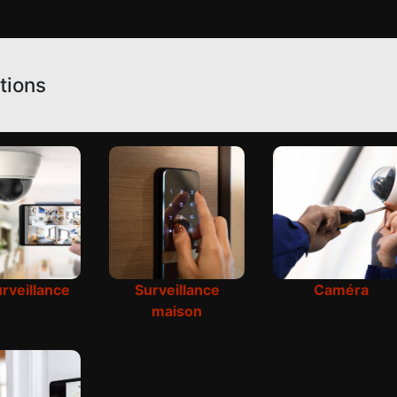
tions
rveillance
Surveillance
Caméra
maison