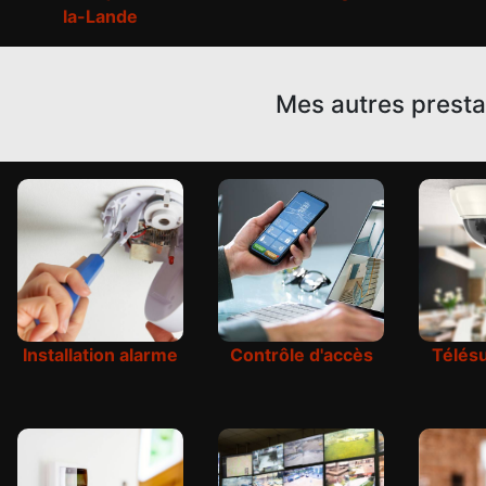
la-Lande
Mes autres presta
Installation alarme
Contrôle d'accès
Télésu