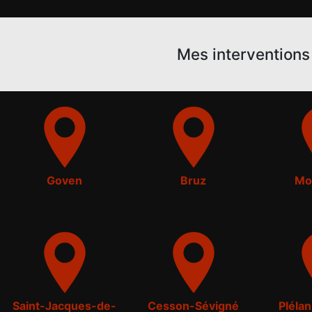
Mes interventions 
Goven
Bruz
Mo
Saint-Jacques-de-
Cesson-Sévigné
Pléla