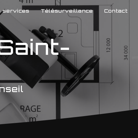
 services
Télésurveillance
Contact
Saint-
nseil