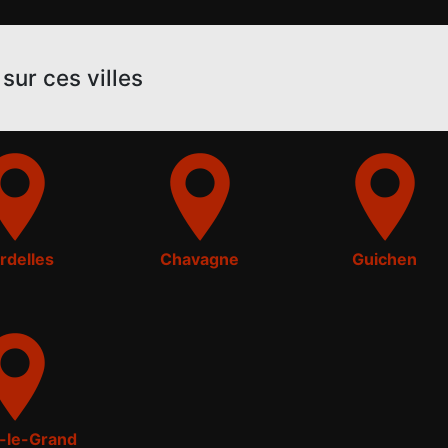
sur ces villes
rdelles
Chavagne
Guichen
n-le-Grand