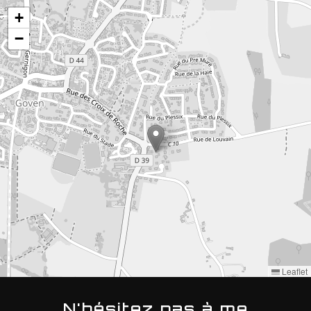
+
−
Leaflet
N'hésitez pas à me