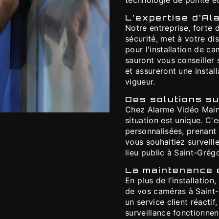
technologie de pointe e
L'expertise d'A
Notre entreprise, forte 
sécurité, met à votre di
pour l'installation de c
sauront vous conseiller
et assureront une instal
vigueur.
Des solutions s
Chez Alarme Vidéo Main
situation est unique. C
personnalisées, prenant
vous souhaitiez surveill
lieu public à Saint-Grég
La maintenance e
En plus de l'installation
de vos caméras à Saint-G
un service client réact
surveillance fonctionne