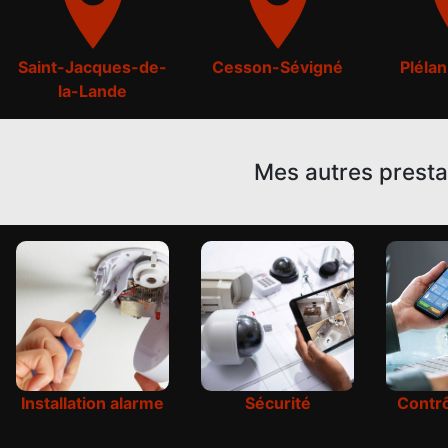
Saint-Jacques-de-
Cesson-Sévigné
Pléla
la-Lande
Mes autres presta
Installation alarme
Sécurité
Contrô