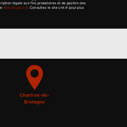
ption légale aux fins probatoires et de gestion des
se:
Bloctel.gouv.fr
. Consultez le site cnil.fr pour plus
Chartres-de-
Bretagne