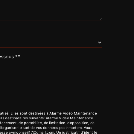
essous **
atisé. Elles sont destinées à Alarme Vidéo Maintenance
uls destinataires suivants: Alarme Vidéo Maintenance
ement, de portabilité, de limitation, d’opposition, de
 d’organiser le sort de vos données post-mortem. Vous
resse avmconseil17@gmail.com. Un justificatif d'identité