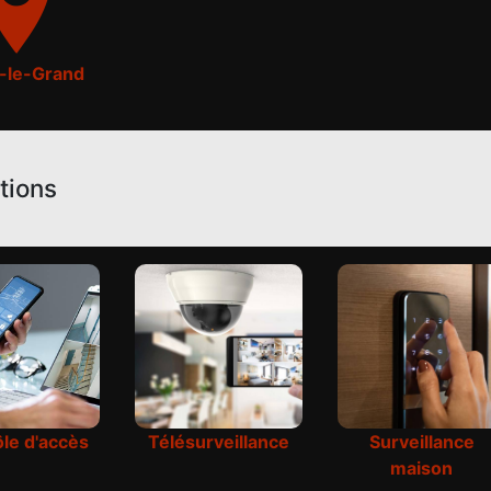
n-le-Grand
tions
le d'accès
Télésurveillance
Surveillance
maison