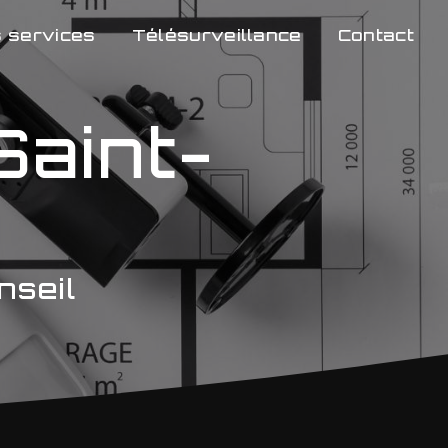
 services
Télésurveillance
Contact
Saint-
nseil