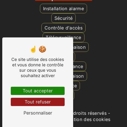
Installation alarme
Sécurité
Contrôle d'accès
Télésurveillance
Surveillance maison
Caméra
Ce site utilise des cookies
et vous donne le contrôle
Vidéosurveillance
sur ceux que vous
souhaitez activer
Protection maison
Surveillance
Tout accepter
Alarme
Tout refuser
Personnaliser
©
Vistalid
- 2026 - Tous droits réservés -
Mentions légales
-
Gestion des cookies