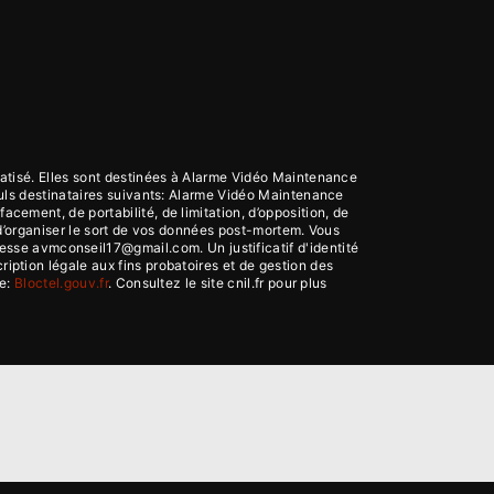
atisé. Elles sont destinées à Alarme Vidéo Maintenance
uls destinataires suivants: Alarme Vidéo Maintenance
ement, de portabilité, de limitation, d’opposition, de
 d’organiser le sort de vos données post-mortem. Vous
resse avmconseil17@gmail.com. Un justificatif d'identité
ption légale aux fins probatoires et de gestion des
se:
Bloctel.gouv.fr
. Consultez le site cnil.fr pour plus