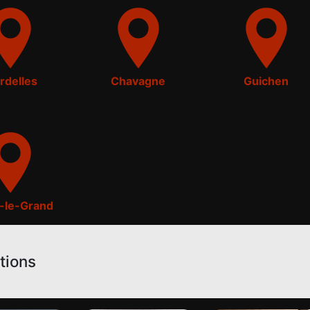
rdelles
Chavagne
Guichen
n-le-Grand
tions