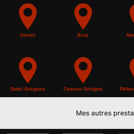
Goven
Bruz
Mo
Saint-Grégoire
Cesson-Sévigné
Pléla
Mes autres presta