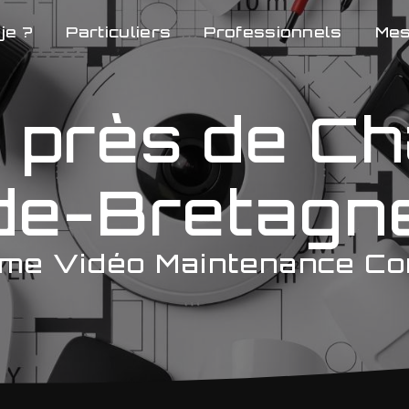
je ?
Particuliers
Professionnels
Mes
 près de Ch
de-Bretagn
me Vidéo Maintenance Co