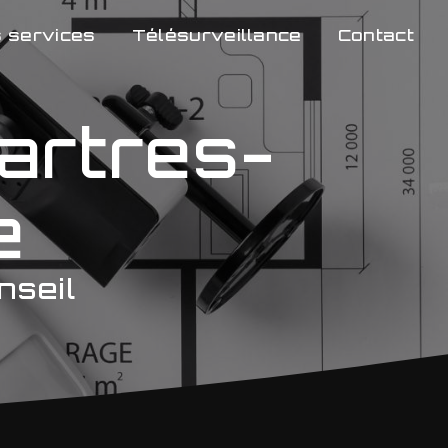
 services
Télésurveillance
Contact
artres-
e
nseil