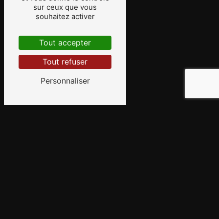
sur ceux que vous
souhaitez activer
Tout accepter
Tout refuser
Personnaliser
Découvrez l'expertise d'AVM
Conseil
Votre professionnel pour
l’
installation d’alarme
pour
particulier à Goven près
de Rennes